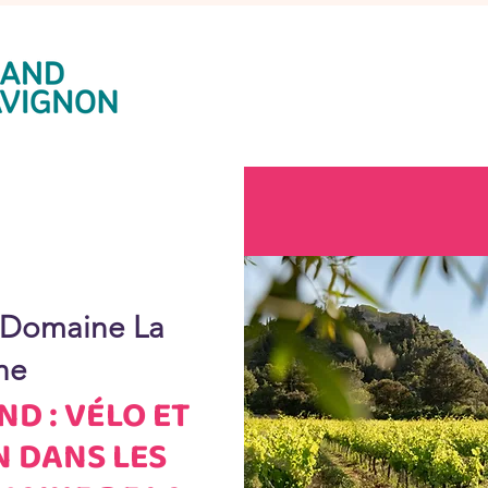
Domaine La
ne
D : VÉLO ET
 DANS LES