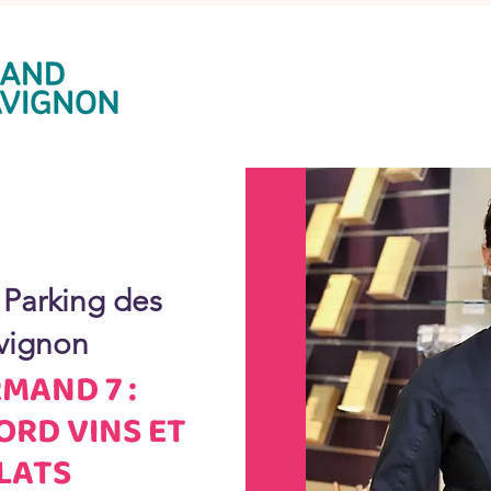
 
Parking des
Avignon
MAND 7 :
ORD VINS ET
LATS