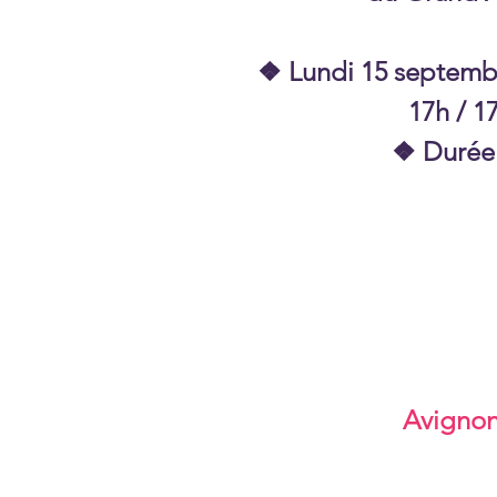
❖ Lundi 15 septembr
17h / 1
❖ Durée
Avignon