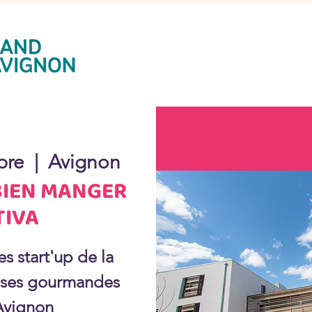
bre
  |  
Avignon
BIEN MANGER
TIVA
s start'up de la
rises gourmandes
Avignon