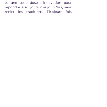
et une belle dose d’innovation pour
répondre aux goûts d’aujourd’hui, sans
renier les traditions. Plusieurs fois
primée — dont Meilleur jambon sec de
France —, Maison Fillière est plus qu’un
nom : c’est un emblème de la
gastronomie locale… et une fierté
avignonnaise.
Venez découvrir l’envers du décor de la
fabrication et échanger sur les enjeux à
faire perdurer la filière Porc du Ventoux
et les circuits courts.​
Contact organisation
04 84 85 67 41
du lundi au vendredi (9h > 17h)