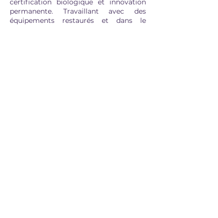
certification biologique et innovation
permanente. Travaillant avec des
équipements restaurés et dans le
respect le plus strict de
l’environnement, la maison défend un
savoir-faire 100 % français, exigeant et
contemporain.
Une invitation à vivre une expérience
sensorielle authentique, entre tradition
et créativité.
Contact organisation
04 84 85 67 41
du lundi au vendredi (9h > 17h)
organisation@grandavignonbienbon.fr